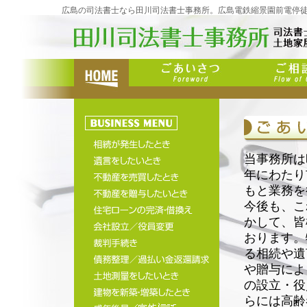
広島の司法書士なら田川司法書士事務所。広島電鉄縮景園前電停徒
当事務所は
年にわたり
もと業務を
今後も、こ
かして、皆
おります。
る相続や遺
や贈与によ
の設立・役
らには高齢